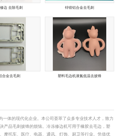
修边 去除毛刺
锌镁铝合金去毛刺
注
铝合金去毛刺
塑料毛边机液氮低温去披锋
为一体的现代化企业。本公司荟萃了众多专业技术人才，致力
决产品毛刺披锋的烦恼。冷冻修边机可用于橡胶去毛边，塑
、摩托车、医疗、电器、通讯、灯饰、厨卫等行业。凭借优