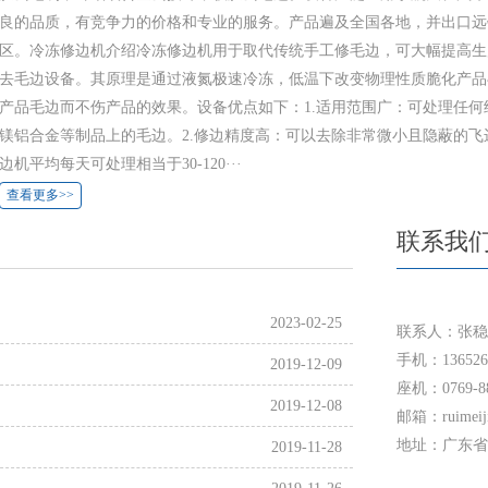
良的品质，有竞争力的价格和专业的服务。产品遍及全国各地，并出口远
区。冷冻修边机介绍冷冻修边机用于取代传统手工修毛边，可大幅提高生
去毛边设备。其原理是通过液氮极速冷冻，低温下改变物理性质脆化产品
产品毛边而不伤产品的效果。设备优点如下：1.适用范围广：可处理任
镁铝合金等制品上的毛边。2.修边精度高：可以去除非常微小且隐蔽的飞
边机平均每天可处理相当于30-120···
查看更多>>
联系我
2023-02-25
联系人：张稳
手机：136526
2019-12-09
座机：0769-88
2019-12-08
邮箱：ruimeiji
地址：广东省
2019-11-28