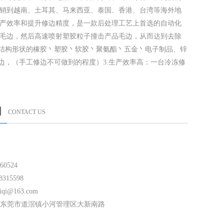
销到越南、土耳其、马来西亚、泰国、香港、台湾等海外地
产效率和提升修边精度，是一款后处理工艺上首选的自动化
毛边，然后高速喷射塑胶粒子撞击产品毛边，从而达到去除
何结构形状的橡胶丶塑胶丶软胶丶聚氨酯丶五金丶电子制品、锌
边，（手工修边不可做到的程度）3.生产效率高：一台冷冻修
们
CONTACT US
60524
315598
qi@163.com
东莞市道滘镇小河管理区大新南路