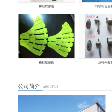
橡硅胶修边
锌镁铝合金
橡硅胶修边
压铸件去
公司简介
ABOUT US